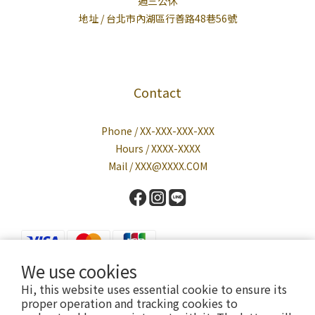
週三公休
地址 / 台北市內湖區行善路48巷56號
Contact
Phone / XX-XXX-XXX-XXX
Hours / XXXX-XXXX
Mail / XXX@XXXX.COM
We use cookies
Hi, this website uses essential cookie to ensure its
proper operation and tracking cookies to
Powered by Cavalier