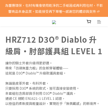
消費滿5000即享免運費
為響應環保，包材有機會使用乾淨的二手紙箱或再利用包材，不影
響商品本身品質。如能接受再下單喔～感謝您的體諒與支持 🌱
消費滿5000即享免運費
HRZ712 D3O® Diablo 升
級肩・肘部護具組 LEVEL 1
讓你的騎士外套升級得更舒適。
帶來「彷彿無重力般」的全新穿著體驗——
這就是 D3O® Diablo™ 升級款護具套組。
無論是皮革外套、布料外套，
只要採用 D3O® 系統的款式，皆可直接安裝使用。
本套組包含肩部與手肘用 D3O® Diablo™ 護具，
通過 CE 規範 EN1621-1 LEVEL 1 認證，
以極佳的柔軟度與輕量設計，實現近乎「無佩戴感」的新境界。