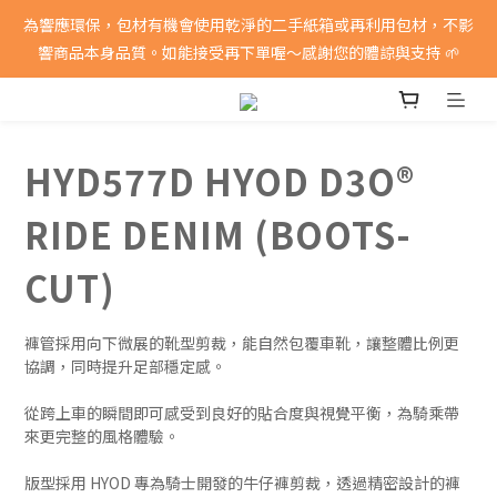
消費滿5000即享免運費
為響應環保，包材有機會使用乾淨的二手紙箱或再利用包材，不影
響商品本身品質。如能接受再下單喔～感謝您的體諒與支持 🌱
消費滿5000即享免運費
HYD577D HYOD D3O®
RIDE DENIM (BOOTS-
CUT)
褲管採用向下微展的靴型剪裁，能自然包覆車靴，讓整體比例更
協調，同時提升足部穩定感。
從跨上車的瞬間即可感受到良好的貼合度與視覺平衡，為騎乘帶
來更完整的風格體驗。
版型採用 HYOD 專為騎士開發的牛仔褲剪裁，透過精密設計的褲