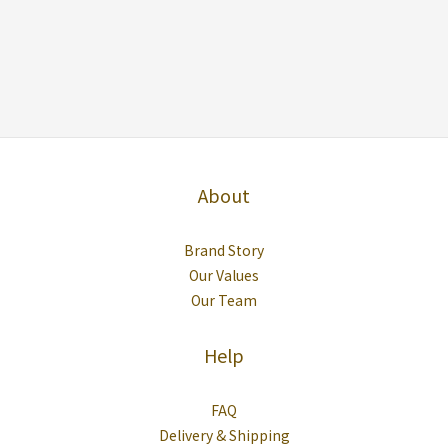
About
Brand Story
Our Values
Our Team
Help
FAQ
Delivery & Shipping