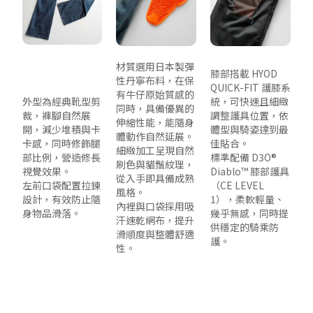
材質選用日本製彈
膝部搭載 HYOD
性丹寧布料，在保
QUICK-FIT 護膝系
有牛仔原始質感的
外型為經典靴型剪
統，可快速且細緻
同時，具備優異的
裁，褲腳自然展
調整護具位置，依
伸縮性能，能隨身
開，減少堆積與卡
體型與騎姿達到最
體動作自然延展。
卡感，同時修飾腿
佳貼合。
細緻加工呈現自然
部比例，營造修長
標準配備 D3O®
刷色與貓鬚紋理，
視覺效果。
Diablo™ 膝部護具
從入手即具備成熟
左前口袋配置拉鍊
（CE LEVEL
風格。
設計，有效防止隨
1），柔軟輕量、
內裡與口袋採用吸
身物品滑落。
幾乎無感，同時提
汗速乾網布，提升
供穩定的騎乘防
滑順度與整體舒適
護。
性。