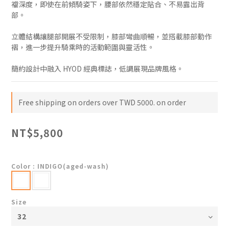
襠深度，即使在前傾騎姿下，腰部依然穩定貼合、不易露出背
部。
立體結構讓腿部開展不受限制，膝部彎曲順暢，並搭載膝部動作
褶，進一步提升騎乘時的活動範圍與靈活性。
簡約設計中融入 HYOD 經典標誌，低調展現品牌風格。
Free shipping on orders over TWD 5000. on order
NT$5,800
Color
: INDIGO(aged-wash)
Size