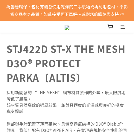
消費滿5000即享免運費
為響應環保，包材有機會使用乾淨的二手紙箱或再利用包材，不影
響商品本身品質。如能接受再下單喔～感謝您的體諒與支持 🌱
消費滿5000即享免運費
STJ422D ST-X THE MESH
D3O® PROTECT
PARKA〔ALTIS〕
採用新開發的 “THE MESH” 網布材質製作的外套，最大限度地
降低了風阻。
該材質具備高效的通風效果，並兼具適度的光澤感與良好的挺度
與支撐感。
肩部與手肘配置了薄而柔軟、具備高透氣結構的 D3O® Diablo™ 
護具，背部則配有 D3O® VIPER AIR，在實現高規格安全性能的同