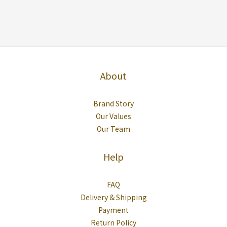
About
Brand Story
Our Values
Our Team
Help
FAQ
Delivery & Shipping
Payment
Return Policy