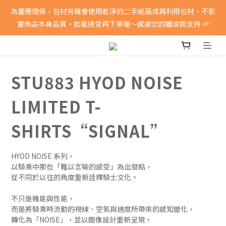
消費滿5000即享免運費
為響應環保，包材有機會使用乾淨的二手紙箱或再利用包材，不影
響商品本身品質。如能接受再下單喔～感謝您的體諒與支持 🌱
消費滿5000即享免運費
STU883 HYOD NOISE
LIMITED T-
SHIRTS“SIGNAL”
HYOD NOISE 系列，
以騎乘中那些「難以言喻的感受」為出發點，
從不同於以往的角度重新詮釋騎士文化。
不只是機能與性能，
而是將騎乘時流動的視線、空氣與速度所帶來的感知變化，
轉化為「NOISE」，並以圖像設計重新呈現。