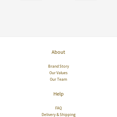
About
Brand Story
Our Values
Our Team
Help
FAQ
Delivery & Shipping