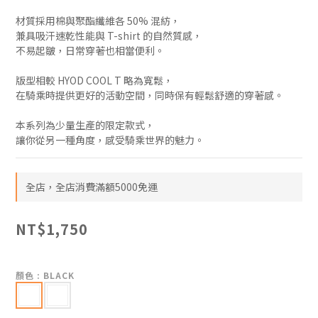
材質採用棉與聚酯纖維各 50% 混紡，
兼具吸汗速乾性能與 T-shirt 的自然質感，
不易起皺，日常穿著也相當便利。
版型相較 HYOD COOL T 略為寬鬆，
在騎乘時提供更好的活動空間，同時保有輕鬆舒適的穿著感。
本系列為少量生產的限定款式，
讓你從另一種角度，感受騎乘世界的魅力。
全店，全店消費滿額5000免運
NT$1,750
顏色
: BLACK