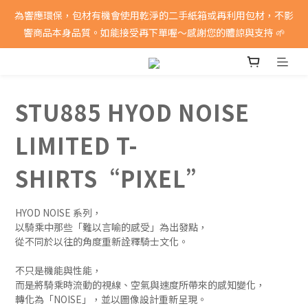
消費滿5000即享免運費
為響應環保，包材有機會使用乾淨的二手紙箱或再利用包材，不影
響商品本身品質。如能接受再下單喔～感謝您的體諒與支持 🌱
消費滿5000即享免運費
STU885 HYOD NOISE
LIMITED T-
SHIRTS“PIXEL”
HYOD NOISE 系列，
以騎乘中那些「難以言喻的感受」為出發點，
從不同於以往的角度重新詮釋騎士文化。
不只是機能與性能，
而是將騎乘時流動的視線、空氣與速度所帶來的感知變化，
轉化為「NOISE」，並以圖像設計重新呈現。