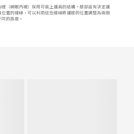
內裡（網眼內襯）採用可裝上護具的結構。膝部設有決定護
具位置的縫線，可以利用這些縫線將護膝的位置調整為兩個
不同的高度。