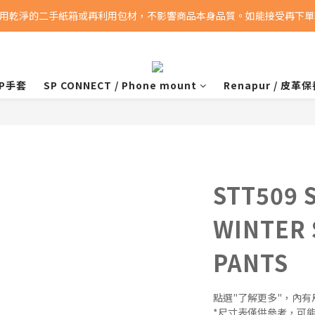
用乾淨的二手紙箱或再利用包材，不影響商品本身品質。如能接受再下單喔
消費滿5000即享免運費
消費滿5000即享免運費
JRP手套
SP CONNECT / Phone mount
Renapur / 皮革
STT509 
WINTER 
PANTS
點選"了解更多"，內
*尺寸表僅供參考，可