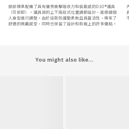
膝部標準配備了具有優秀衝擊吸收力和裝載感的D3O®護具
（可拆卸）。護具袋的上下兩段式位置調節設計，能根據個
人身型進行調整。由於這款防護墊柔軟且具靈活性，帶來了
舒適的佩戴感受，同時也保留了設計和剪裁上的許多優點。
You might also like...