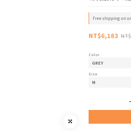
Free shipping on o
NT$6,183
NT$
Color
Size