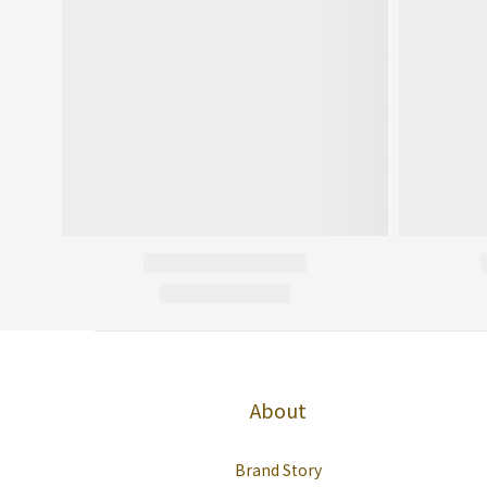
About
Brand Story