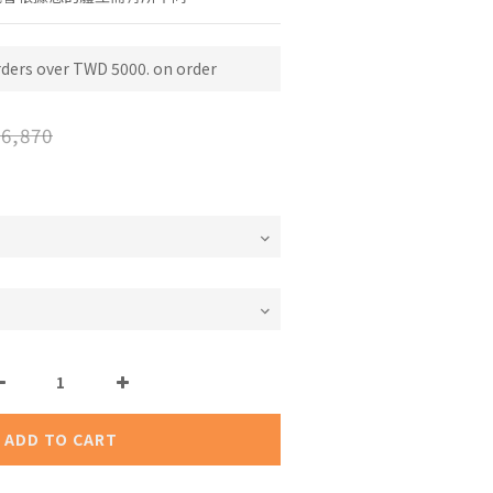
rders over TWD 5000. on order
6,870
ADD TO CART