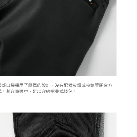
臀部口袋採用了簡單的設計，沒有配備按鈕或拉鍊等閉合方
式。其容量適中，足以容納摺疊式錢包。