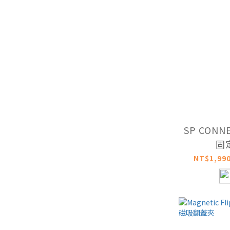
SP CON
固
NT$1,990