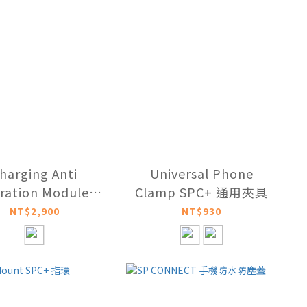
harging Anti
Universal Phone
bration Module
Clamp SPC+ 通用夾具
PC+ 充電減震墊
NT$2,900
NT$930