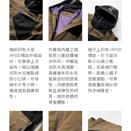
胸前印有
大型
外層與內層之間
帽子上印有
HYOD
HYOD標誌外框設
採用
三層結構複
標誌
，尺寸設計
計
，在徽章上方
合布料
，中層貼
較小以減少風
設有一個以
隱藏
合
防水透濕膜
，
阻；在高速行駛
式防水拉鍊
製成
具備基本防水性
時，如擔心帽子
的小口袋，可收
能與良好的透氣
受風擺動，可將
納卡片等小物，
性，內裡使用
柔
其
摺疊收納
以保
兼具造型與實用
軟且具彈性的材
持流線穩定。
性。
質
，提供舒適的
穿著體驗。