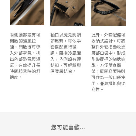
兩側腰部設有
可
袖口以魔鬼氈調
此外，外套配備
可
開啟的通風拉
節鬆緊，可依手
收納式設計
，可將
鍊
，開啟後可導
套搭配進行微
整件外套摺疊收進
入外部空氣、排
調，阻擋冷風灌
腰部口袋中，形成
出內部熱氣與濕
入；內側設有
連
附帶提把的袋狀造
氣，有效提升長
結扣
，可輕鬆與
型
，方便隨身攜
時間騎乘時的舒
保暖層結合。
帶；展開穿著時則
適度。
可作為一般口袋使
用，兼具機能與便
利性。
您可能喜歡...