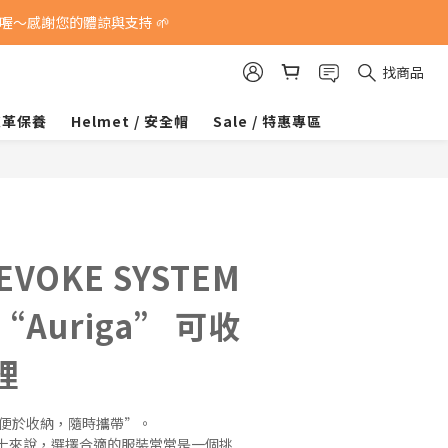
～感謝您的體諒與支持 🌱
找商品
 皮革保養
Helmet / 安全帽
Sale / 特惠專區
EVOKE SYSTEM
 “Auriga” 可收
裡
“便於收納，隨時攜帶”。
士來說，選擇合適的服裝常常是一個挑