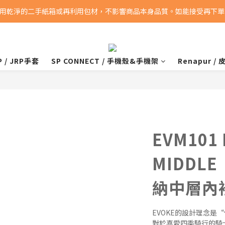
用乾淨的二手紙箱或再利用包材，不影響商品本身品質。如能接受再下單喔
消費滿5000即享免運費
消費滿5000即享免運費
P / JRP手套
SP CONNECT / 手機殼&手機架
Renapur /
EVM101 
MIDDLE
納中層內
EVOKE的設計理念是
對於喜愛四季騎行的騎