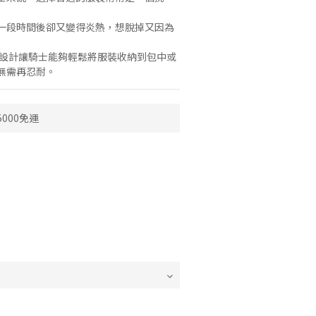
一段時間後卻又變得炎熱，想脫掉又因為
疊設計讓騎士能夠輕鬆將服裝收納到包中或
無需再忍耐。
000免運