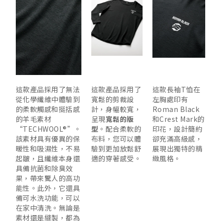
這款產品採用了無法
這款產品採用了
這款長袖T恤在
從化學纖維中體驗到
寬鬆的剪裁設
左胸處印有
的柔軟觸感和挺括感
計，身幅較寬，
Roman Black
的羊毛素材
呈現
寬鬆的版
和Crest Mark的
“TECHWOOL®”。
型
。配合柔軟的
印花，設計簡約
該素材具有優異的保
布料，您可以體
卻充滿高級感，
暖性和吸濕性，不易
驗到更加放鬆舒
展現出獨特的精
起皺，且纖維本身還
適的穿著感受。
緻風格
。
具備抗菌和除臭效
果，帶來驚人的高功
能性。此外，它還具
備可水洗功能，可以
在家中清洗。無論是
素材還是縫製，都為