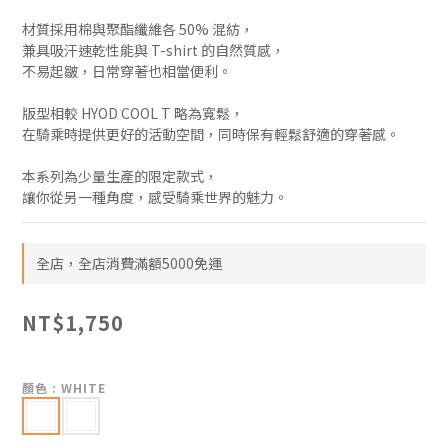
材質採用棉與聚酯纖維各 50% 混紡，
兼具吸汗速乾性能與 T-shirt 的自然質感，
不易起皺，日常穿著也相當便利。
版型相較 HYOD COOL T 略為寬鬆，
在騎乘時提供更好的活動空間，同時保有輕鬆舒適的穿著感。
本系列為少量生產的限定款式，
讓你從另一種角度，感受騎乘世界的魅力。
全店，全店消費滿額5000免運
NT$1,750
顏色
: WHITE