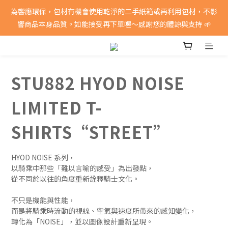
消費滿5000即享免運費
為響應環保，包材有機會使用乾淨的二手紙箱或再利用包材，不影
響商品本身品質。如能接受再下單喔～感謝您的體諒與支持 🌱
消費滿5000即享免運費
STU882 HYOD NOISE
LIMITED T-
SHIRTS“STREET”
HYOD NOISE 系列，
以騎乘中那些「難以言喻的感受」為出發點，
從不同於以往的角度重新詮釋騎士文化。
不只是機能與性能，
而是將騎乘時流動的視線、空氣與速度所帶來的感知變化，
轉化為「NOISE」，並以圖像設計重新呈現。